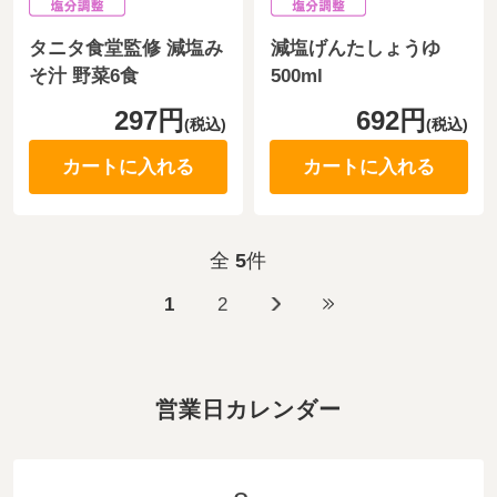
タニタ食堂監修 減塩み
減塩げんたしょうゆ
そ汁 野菜6食
500ml
297円
692円
(税込)
(税込)
カートに入れる
カートに入れる
全
5
件
1
2
営業日カレンダー