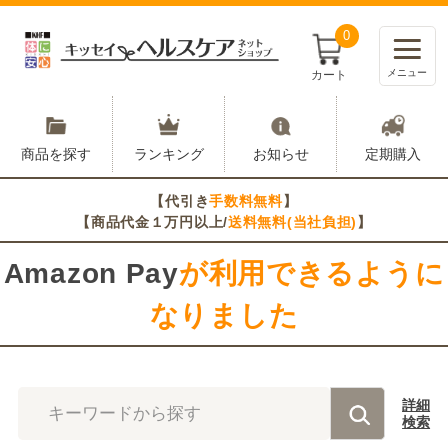
0
メニュー
カート
商品を探す
ランキング
お知らせ
定期購入
【代引き
手数料無料
】
【商品代金１万円以上/
送料無料(当社負担)
】
Amazon Pay
が利用できるように
なりました
詳細
キーワードから探す
検索