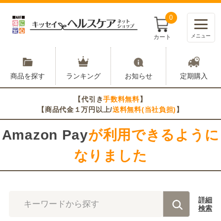
0
メニュー
カート
商品を探す
ランキング
お知らせ
定期購入
【代引き
手数料無料
】
【商品代金１万円以上/
送料無料(当社負担)
】
Amazon Pay
が利用できるように
なりました
詳細
キーワードから探す
検索