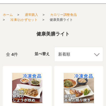
ホーム
>
通常購入
>
カロリー調整食品
>
冷凍/おかずセット
>
健康美膳ライト
健康美膳ライト
全
4
件