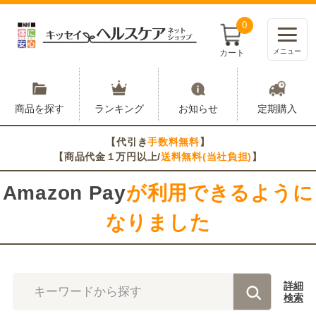
0
メニュー
カート
商品を探す
ランキング
お知らせ
定期購入
【代引き
手数料無料
】
【商品代金１万円以上/
送料無料(当社負担)
】
Amazon Pay
が利用できるように
なりました
詳細
キーワードから探す
検索