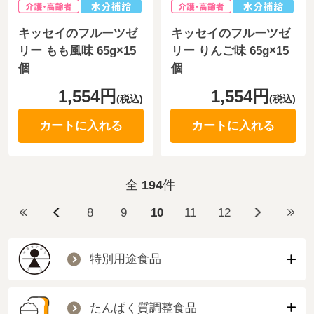
キッセイのフルーツゼ
キッセイのフルーツゼ
リー もも風味 65g×15
リー りんご味 65g×15
個
個
1,554円
1,554円
(税込)
(税込)
カートに入れる
カートに入れる
全
194
件
8
9
10
11
12
特別用途食品
たんぱく質調整食品