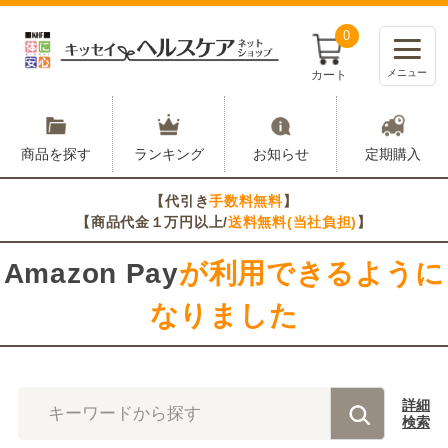
0
メニュー
カート
商品を探す
ランキング
お知らせ
定期購入
【代引き
手数料無料
】
【商品代金１万円以上/
送料無料(当社負担)
】
Amazon Pay
が利用できるように
なりました
詳細
キーワードから探す
検索