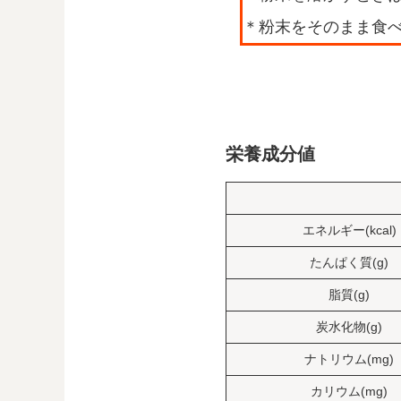
粉末をそのまま食
栄養成分値
エネルギー(kcal)
たんぱく質(g)
脂質(g)
炭水化物(g)
ナトリウム(mg)
カリウム(mg)