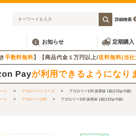
詳細検索
お知らせ
定期購入
き
手数料無料
】【商品代金１万円以上/
送料無料(当社
on Pay
が利用できるようになり
>
>
ート
アガロリーシリーズ
アガロリー100 抹茶味 1箱(132g×5袋)
>
>
ート
アガロリー100
アガロリー100 抹茶味 1箱(132g×5袋)