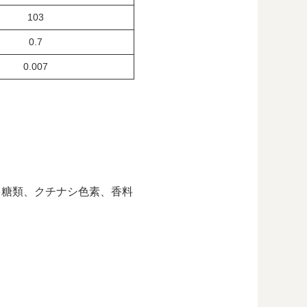
103
0.7
0.007
粘多糖類、クチナシ色素、香料