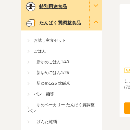
特別用途食品
たんぱく質調整食品
お試し主食セット
ごはん
新ゆめごはん1/40
新ゆめごはん1/25
し
新ゆめ1/25 炊飯米
(72
パン・麺等
ゆめベーカリー たんぱく質調整
パン
げんた乾麺