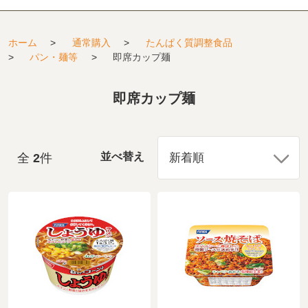
ホーム
>
通常購入
>
たんぱく質調整食品
>
パン・麺等
>
即席カップ麺
即席カップ麺
全
2
件