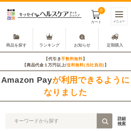
0
メニュー
カート
商品を探す
ランキング
お知らせ
定期購入
【代引き
手数料無料
】
【商品代金１万円以上/
送料無料(当社負担)
】
Amazon Pay
が利用できるように
なりました
詳細
キーワードから探す
検索