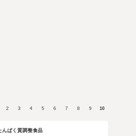
2
3
4
5
6
7
8
9
10
たんぱく質調整食品