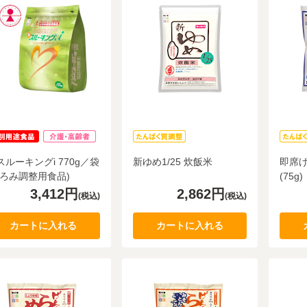
9
10
月
月
2026.10
2026.11
火
水
木
金
土
日
月
火
水
木
金
土
1
2
3
4
5
1
2
3
8
9
10
11
12
4
5
6
7
8
9
10
15
16
17
18
19
11
12
13
14
15
16
17
スルーキングi 770g／袋
新ゆめ1/25 炊飯米
即席げ
22
23
24
25
26
18
19
20
21
22
23
24
とろみ調整用食品)
(75g)
29
30
25
26
27
28
29
30
31
3,412円
2,862円
(税込)
(税込)
カートに入れる
カートに入れる