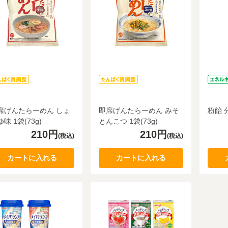
席げんたらーめん しょ
即席げんたらーめん みそ
粉飴 分
味 1袋(73g)
とんこつ 1袋(73g)
210円
210円
(税込)
(税込)
カートに入れる
カートに入れる