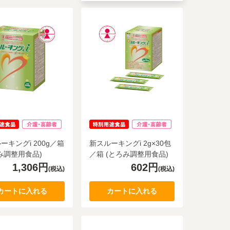
ーキングi 200g／箱
新スルーキングi 2g×30包
み調整用食品)
／箱 (とろみ調整用食品)
1,306円
602円
(税込)
(税込)
カートに入れる
カートに入れる