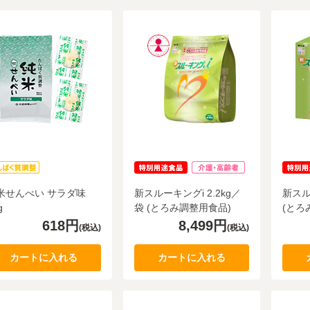
米せんべい サラダ味
新スルーキングi 2.2kg／
新スル
g
袋 (とろみ調整用食品)
(とろ
618円
8,499円
(税込)
(税込)
カートに入れる
カートに入れる