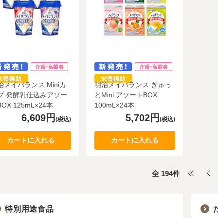
治メイバランス Miniカ
明治メイバランス ぎゅっ
プ 発酵乳仕込みアソー
とMini アソートBOX
OX 125mL×24本
100mL×24本
6,609円
5,702円
(税込)
(税込)
カートに入れる
カートに入れる
全
194
件
特別用途食品