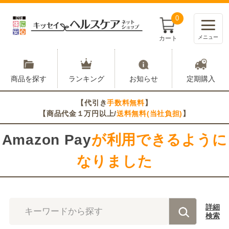
0
メニュー
カート
商品を探す
ランキング
お知らせ
定期購入
【代引き
手数料無料
】
【商品代金１万円以上/
送料無料(当社負担)
】
Amazon Pay
が利用できるように
なりました
詳細
キーワードから探す
検索