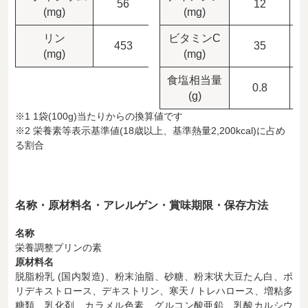
56
11.2
12
(mg)
(mg)
リン
ビタミンC
453
90.6
35
(mg)
(mg)
食塩相当量
0.8
(g)
※1 1袋(100g)当たりからの換算値です
※2 栄養素等表示基準値(18歳以上、基準熱量2,200kcal)に占め
る割合
名称・原材料名・アレルゲン・賞味期限・保存方法
名称
栄養調整プリンの素
原材料名
脱脂粉乳 (国内製造)、粉末油脂、砂糖、粉末状大豆たん白、ポ
リデキストロース、デキストリン、寒天 / トレハロース、増粘多
糖類、乳化剤、カラメル色素、グルコン酸亜鉛、乳酸カルシウ