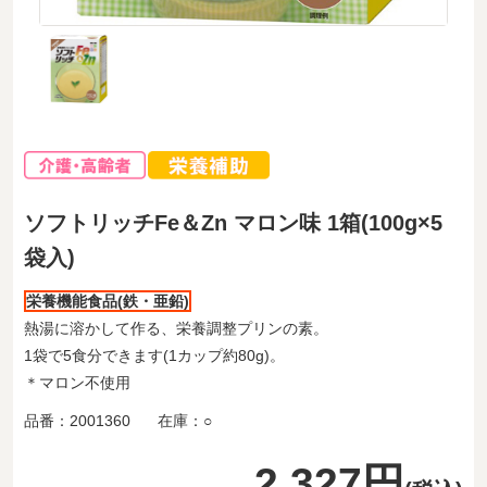
ソフトリッチFe＆Zn マロン味 1箱(100g×5
袋入)
栄養機能食品(鉄・亜鉛)
熱湯に溶かして作る、栄養調整プリンの素。
1袋で5食分できます(1カップ約80g)。
＊マロン不使用
品番：
2001360
在庫：
○
2,327円