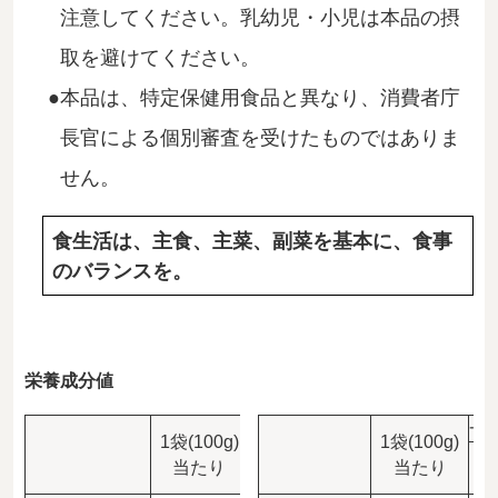
注意してください。乳幼児・小児は本品の摂
取を避けてください。
本品は、特定保健用食品と異なり、消費者庁
長官による個別審査を受けたものではありま
せん。
食生活は、主食、主菜、副菜を基本に、食事
のバランスを。
栄養成分値
一日当たりの摂取量目安
一
1袋(100g)
1袋(100g)
1食(1カップ、本品20g)
1
当たり
当たり
当たり(※1)