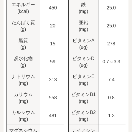
エネルギー
鉄
450
90
25.0
(kcal)
(mg)
たんぱく質
亜鉛
20
4
25.0
(g)
(mg)
脂質
ビタミンA
15
3
278
(g)
(ug)
炭水化物
ビタミンD
59
11.8
0.7～3.3
(g)
(ug)
ナトリウム
ビタミンE
313
62.6
7.4
(mg)
(mg)
カリウム
ビタミンB1
558
111.6
0.8
(mg)
(mg)
カルシウム
ビタミンB2
481
96.2
1.3
(mg)
(mg)
マグネシウム
ナイアシン