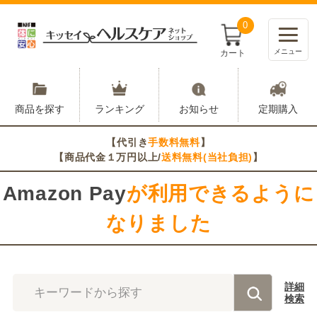
0
メニュー
カート
商品を探す
ランキング
お知らせ
定期購入
【代引き
手数料無料
】
【商品代金１万円以上/
送料無料(当社負担)
】
Amazon Pay
が利用できるように
なりました
詳細
キーワードから探す
検索