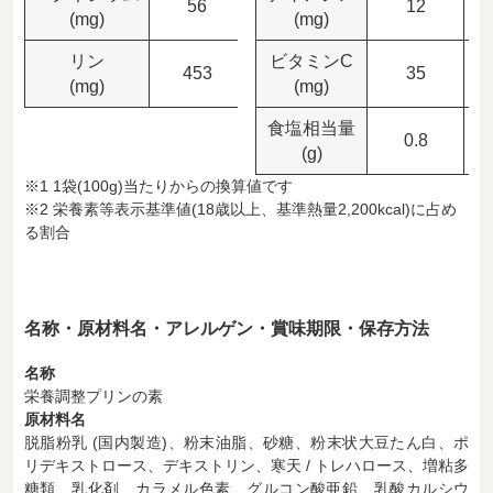
56
11.2
12
(mg)
(mg)
リン
ビタミンC
453
90.6
35
(mg)
(mg)
食塩相当量
0.8
(g)
※1 1袋(100g)当たりからの換算値です
※2 栄養素等表示基準値(18歳以上、基準熱量2,200kcal)に占め
る割合
名称・原材料名・アレルゲン・賞味期限・保存方法
名称
栄養調整プリンの素
原材料名
脱脂粉乳 (国内製造)、粉末油脂、砂糖、粉末状大豆たん白、ポ
リデキストロース、デキストリン、寒天 / トレハロース、増粘多
糖類、乳化剤、カラメル色素、グルコン酸亜鉛、乳酸カルシウ