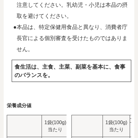
注意してください。乳幼児・小児は本品の摂
取を避けてください。
本品は、特定保健用食品と異なり、消費者庁
長官による個別審査を受けたものではありま
せん。
食生活は、主食、主菜、副菜を基本に、食事
のバランスを。
栄養成分値
一日当たりの摂取量目安
一
1袋(100g)
1袋(100g)
1食(1カップ、本品20g)
1
当たり
当たり
当たり(※1)