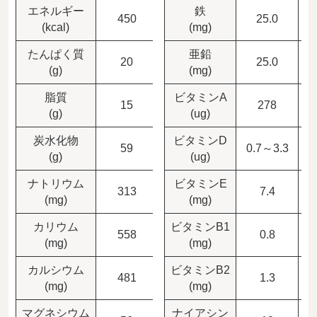
エネルギー
鉄
450
90
25.0
(kcal)
(mg)
たんぱく質
亜鉛
20
4
25.0
(g)
(mg)
脂質
ビタミンA
15
3
278
(g)
(ug)
炭水化物
ビタミンD
59
11.8
0.7～3.3
(g)
(ug)
ナトリウム
ビタミンE
313
62.6
7.4
(mg)
(mg)
カリウム
ビタミンB1
558
111.6
0.8
(mg)
(mg)
カルシウム
ビタミンB2
481
96.2
1.3
(mg)
(mg)
マグネシウム
ナイアシン