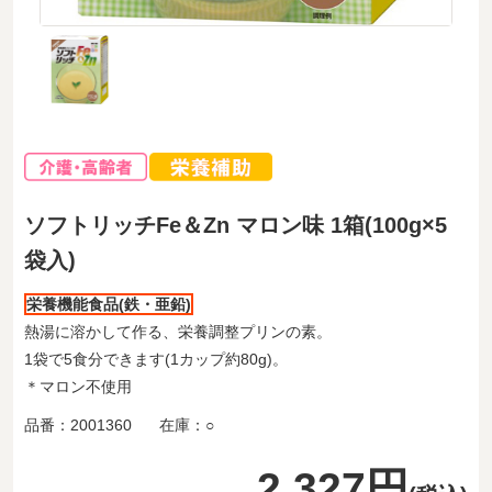
ソフトリッチFe＆Zn マロン味 1箱(100g×5
袋入)
栄養機能食品(鉄・亜鉛)
熱湯に溶かして作る、栄養調整プリンの素。
1袋で5食分できます(1カップ約80g)。
＊マロン不使用
品番：
2001360
在庫：
○
2,327円