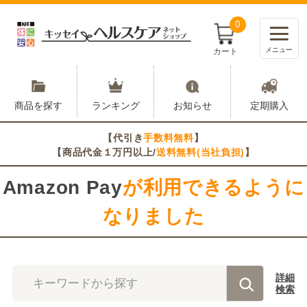
0
メニュー
カート
商品を探す
ランキング
お知らせ
定期購入
【代引き
手数料無料
】
【商品代金１万円以上/
送料無料(当社負担)
】
Amazon Pay
が利用できるように
なりました
詳細
キーワードから探す
検索