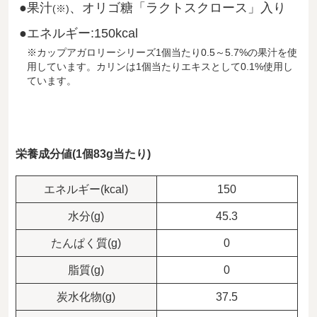
果汁
、オリゴ糖「ラクトスクロース」入り
(※)
エネルギー:150kcal
※カップアガロリーシリーズ1個当たり0.5～5.7%の果汁を使
用しています。カリンは1個当たりエキスとして0.1%使用し
ています。
栄養成分値(1個83g当たり)
エネルギー(kcal)
150
水分(g)
45.3
たんぱく質(g)
0
脂質(g)
0
炭水化物(g)
37.5