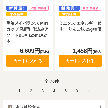
明治メイバランス Mini
ミニタス エネルギーゼ
カップ 発酵乳仕込みア
リー りんご味 25g×9個
ソートBOX 125mL×24
本
6,609円
1,458円
(税込)
(税込)
カートに入れる
カートに入れる
全
76
件
1
2
3
4
5
水分補給食品