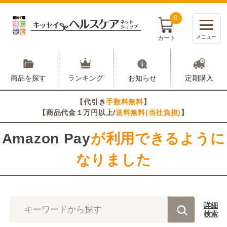
0
メニュー
カート
商品を探す
ランキング
お知らせ
定期購入
【代引き
手数料無料
】
【商品代金１万円以上/
送料無料(当社負担)
】
Amazon Pay
が利用できるように
なりました
詳細
キーワードから探す
検索