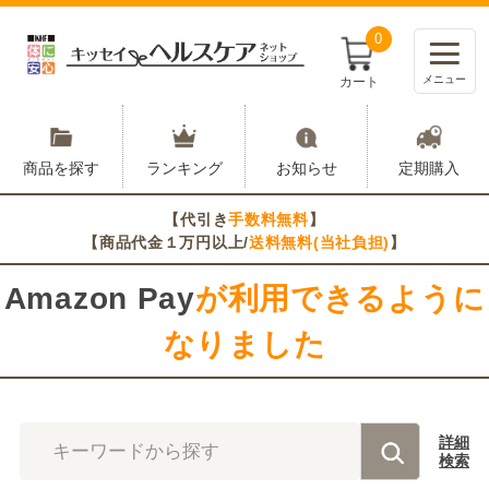
0
メニュー
カート
商品を探す
ランキング
お知らせ
定期購入
【代引き
手数料無料
】
【商品代金１万円以上/
送料無料(当社負担)
】
Amazon Pay
が利用できるように
なりました
詳細
キーワードから探す
検索