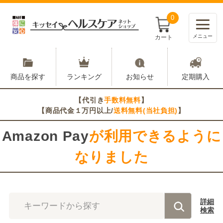
0
メニュー
カート
商品を探す
ランキング
お知らせ
定期購入
【代引き
手数料無料
】
【商品代金１万円以上/
送料無料(当社負担)
】
Amazon Pay
が利用できるように
なりました
詳細
キーワードから探す
検索