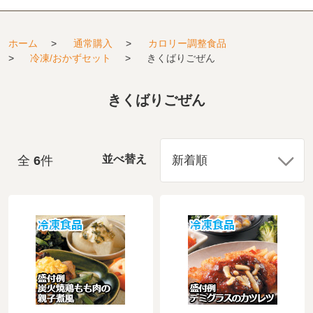
ホーム
>
通常購入
>
カロリー調整食品
>
冷凍/おかずセット
>
きくばりごぜん
きくばりごぜん
全
6
件