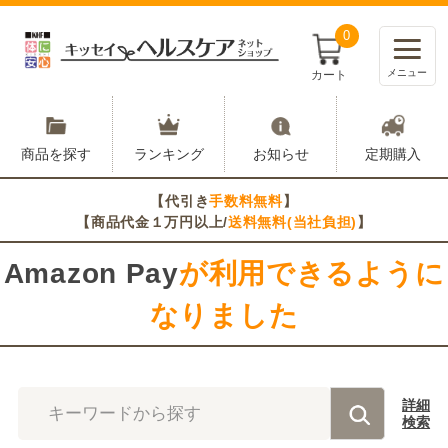
0
メニュー
カート
商品を探す
ランキング
お知らせ
定期購入
【代引き
手数料無料
】
【商品代金１万円以上/
送料無料(当社負担)
】
Amazon Pay
が利用できるように
なりました
詳細
キーワードから探す
検索