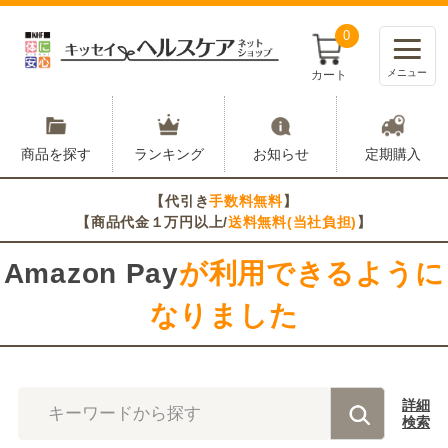
0
メニュー
カート
商品を探す
ランキング
お知らせ
定期購入
【代引き
手数料無料
】
【商品代金１万円以上/
送料無料(当社負担)
】
Amazon Pay
が利用できるように
なりました
詳細
キーワードから探す
検索