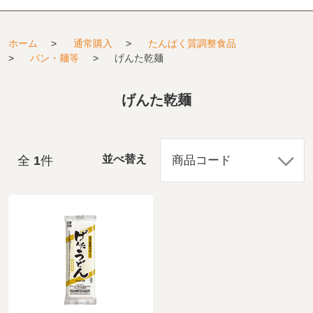
ホーム
>
通常購入
>
たんぱく質調整食品
>
パン・麺等
>
げんた乾麺
げんた乾麺
全
1
件