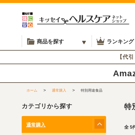
商品を探す
ランキング
【代引
Amaz
>
>
ホーム
通常購入
特別用途食品
特
カテゴリから探す
通常購入
全
5