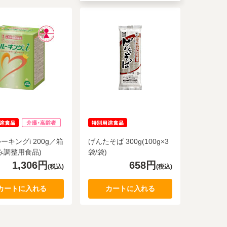
ーキングi 200g／箱
げんたそば 300g(100g×3
み調整用食品)
袋/袋)
1,306円
658円
(税込)
(税込)
カートに入れる
カートに入れる