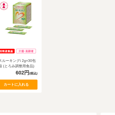
9
10
月
月
2026.10
2026.11
火
水
木
金
土
日
月
火
水
木
金
土
1
2
3
4
5
1
2
3
スルーキングi 2g×30包
箱 (とろみ調整用食品)
8
9
10
11
12
4
5
6
7
8
9
10
602円
(税込)
15
16
17
18
19
11
12
13
14
15
16
17
カートに入れる
22
23
24
25
26
18
19
20
21
22
23
24
29
30
25
26
27
28
29
30
31