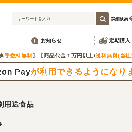
詳細検索
お知らせ
定期購入
き
手数料無料
】【商品代金１万円以上/
送料無料(当社
on Pay
が利用できるようになり
別用途食品
件