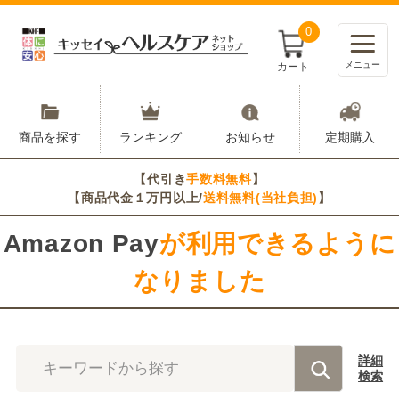
0
メニュー
カート
商品を探す
ランキング
お知らせ
定期購入
【代引き
手数料無料
】
【商品代金１万円以上/
送料無料(当社負担)
】
Amazon Pay
が利用できるように
なりました
詳細
キーワードから探す
検索