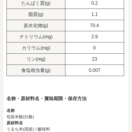
たんぱく質(g)
0.2
脂質(g)
1.1
炭水化物(g)
70.4
ナトリウム(mg)
2.9
カリウム(mg)
0
リン(mg)
23
食塩相当量(g)
0.007
名称・原材料名・賞味期限・保存方法
名称
包装米飯(白飯)
原材料名
うるち米(国産) / 酸味料