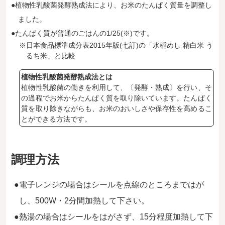
●植物性乳酸菌発酵熟成法により、お米のたんぱく質量を調整し
ました。
●たんぱく質が普通のごはんの1/25(
※
)です。
※日本食品標準成分表2015年版(七訂)の「水稲めし 精白米 う
るち米」と比較
植物性乳酸菌発酵熟成法とは
植物性乳酸菌の働きを利用して、〔発酵・熟成〕を行い、そ
の過程でお米からたんぱく質を取り除いています。たんぱく
質を取り除きながらも、お米のおいしさや保存性を高めるこ
とができる方法です。
調理方法
電子レンジの場合はシールを点線のところまではが
し、500W・2分間加熱して下さい。
熱湯の場合はシールをはがさず、15分程度加熱して下