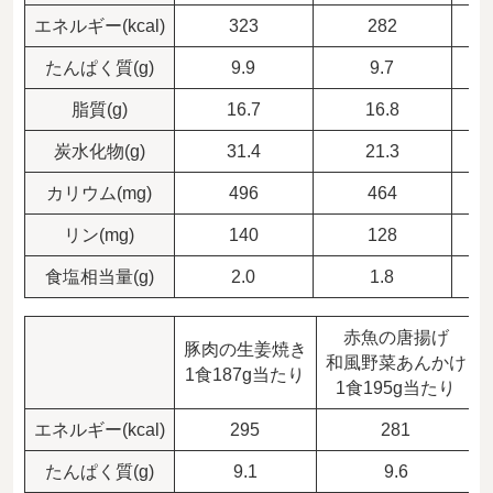
エネルギー(kcal)
323
282
たんぱく質(g)
9.9
9.7
脂質(g)
16.7
16.8
炭水化物(g)
31.4
21.3
カリウム(mg)
496
464
リン(mg)
140
128
食塩相当量(g)
2.0
1.8
赤魚の唐揚げ
豚肉の生姜焼き
和風野菜あんかけ
1食187g当たり
1食195g当たり
エネルギー(kcal)
295
281
たんぱく質(g)
9.1
9.6