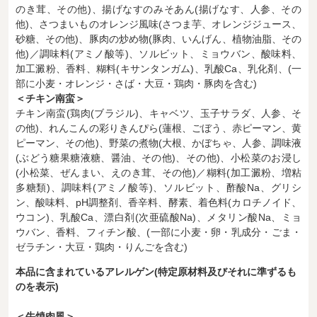
のき茸、その他)、揚げなすのみそあん(揚げなす、人参、その
他)、さつまいものオレンジ風味(さつま芋、オレンジジュース、
砂糖、その他)、豚肉の炒め物(豚肉、いんげん、植物油脂、その
他)／調味料(アミノ酸等)、ソルビット、ミョウバン、酸味料、
加工澱粉、香料、糊料(キサンタンガム)、乳酸Ca、乳化剤、(一
部に小麦・オレンジ・さば・大豆・鶏肉・豚肉を含む)
＜チキン南蛮＞
チキン南蛮(鶏肉(ブラジル)、キャベツ、玉子サラダ、人参、そ
の他)、れんこんの彩りきんぴら(蓮根、ごぼう、赤ピーマン、黄
ピーマン、その他)、野菜の煮物(大根、かぼちゃ、人参、調味液
(ぶどう糖果糖液糖、醤油、その他)、その他)、小松菜のお浸し
(小松菜、ぜんまい、えのき茸、その他)／糊料(加工澱粉、増粘
多糖類)、調味料(アミノ酸等)、ソルビット、酢酸Na、グリシ
ン、酸味料、pH調整剤、香辛料、酵素、着色料(カロチノイド、
ウコン)、乳酸Ca、漂白剤(次亜硫酸Na)、メタリン酸Na、ミョ
ウバン、香料、フィチン酸、(一部に小麦・卵・乳成分・ごま・
ゼラチン・大豆・鶏肉・りんごを含む)
本品に含まれているアレルゲン(特定原材料及びそれに準ずるも
のを表示)
＜牛焼肉風＞