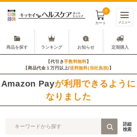
0
メニュー
カート
商品を探す
ランキング
お知らせ
定期購入
【代引き
手数料無料
】
【商品代金１万円以上/
送料無料(当社負担)
】
Amazon Pay
が利用できるように
なりました
詳細
キーワードから探す
検索