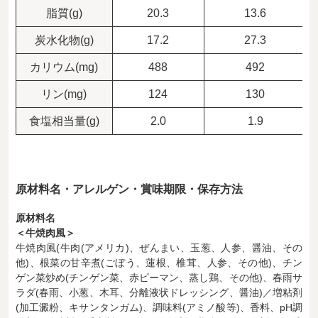
脂質(g)
20.3
13.6
炭水化物(g)
17.2
27.3
カリウム(mg)
488
492
リン(mg)
124
130
食塩相当量(g)
2.0
1.9
原材料名・アレルゲン・賞味期限・保存方法
原材料名
＜牛焼肉風＞
牛焼肉風(牛肉(アメリカ)、ぜんまい、玉葱、人参、醤油、その
他)、根菜の甘辛煮(ごぼう、蓮根、椎茸、人参、その他)、チン
ゲン菜炒め(チンゲン菜、赤ピーマン、蒸し鶏、その他)、春雨サ
ラダ(春雨、小葱、木耳、分離液状ドレッシング、醤油)／増粘剤
(加工澱粉、キサンタンガム)、調味料(アミノ酸等)、香料、pH調