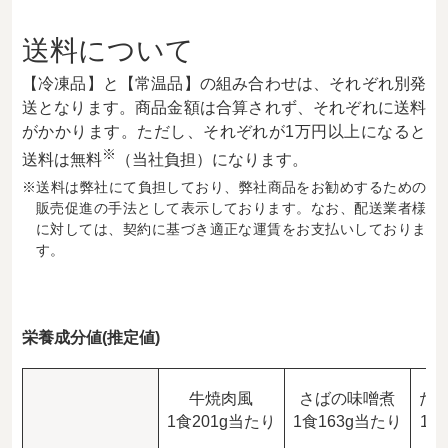
送料について
【冷凍品】と【常温品】の組み合わせは、それぞれ別発
送となります。商品金額は合算されず、それぞれに送料
がかかります。ただし、それぞれが1万円以上になると
※
送料は無料
（当社負担）になります。
※送料は弊社にて負担しており、弊社商品をお勧めするための
販売促進の手法として表示しております。なお、配送業者様
に対しては、契約に基づき適正な運賃をお支払いしておりま
す。
栄養成分値(推定値)
牛焼肉風
さばの味噌煮
た
1食201g当たり
1食163g当たり
1食