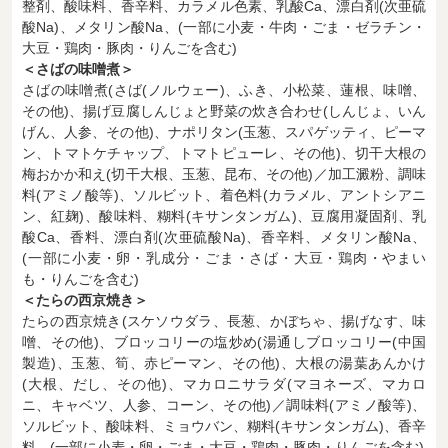
整剤、酸味料、香辛料、カラメル色素、乳酸Ca、漂白剤(次亜硫
酸Na)、メタリン酸Na、(一部に小麦・牛肉・ごま・ゼラチン・
大豆・鶏肉・豚肉・りんごを含む)
＜さばの味噌煮＞
さばの味噌煮(さば(ノルウェー)、ふき、小松菜、蓮根、味噌、
その他)、揚げ豆腐しんじょと野菜の炊き合わせ(しんじょ、いん
げん、人参、その他)、ナポリタン(玉葱、スパゲッティ、ピーマ
ン、トマトケチャップ、トマトピューレ、その他)、切干大根の
梅おかか和え(切干大根、玉葱、昆布、その他)／加工澱粉、調味
料(アミノ酸等)、ソルビット、着色料(カラメル、アントシアニ
ン、紅麹)、酸味料、糊料(キサンタンガム)、豆腐用凝固剤、乳
酸Ca、香料、漂白剤(次亜硫酸Na)、香辛料、メタリン酸Na、
(一部に小麦・卵・乳成分・ごま・さば・大豆・鶏肉・やまい
も・りんごを含む)
＜たらの西京焼き＞
たらの西京焼き(スケソウダラ、長葱、かぼちゃ、揚げなす、味
噌、その他)、ブロッコリーの塩炒め(湯通しブロッコリー(中国
製造)、玉葱、筍、赤ピーマン、その他)、大根の湯葉あんかけ
(大根、だし、その他)、マカロニサラダ(マヨネーズ、マカロ
ニ、キャベツ、人参、コーン、その他)／調味料(アミノ酸等)、
ソルビット、酸味料、ミョウバン、糊料(キサンタンガム)、香辛
料、(一部に小麦・卵・ごま・大豆・鶏肉・豚肉・りんごを含む)