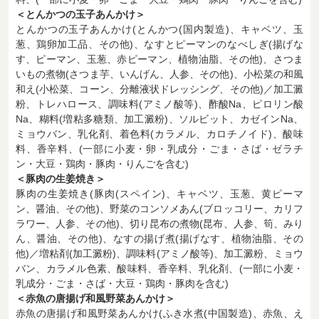
＜とんかつの玉子あんかけ＞
とんかつの玉子あんかけ(とんかつ(国内製造)、キャベツ、玉
葱、鶏卵加工品、その他)、なすとピーマンのなべしぎ(揚げな
す、ピーマン、玉葱、赤ピーマン、植物油脂、その他)、さつま
いもの煮物(さつま芋、いんげん、人参、その他)、小松菜の和風
和え(小松菜、コーン、分離液状ドレッシング、その他)／加工澱
粉、トレハロース、調味料(アミノ酸等)、酢酸Na、ピロリン酸
Na、糊料(増粘多糖類、加工澱粉)、ソルビット、カゼインNa、
ミョウバン、乳化剤、着色料(カラメル、カロチノイド)、酸味
料、香辛料、(一部に小麦・卵・乳成分・ごま・さば・ゼラチ
ン・大豆・鶏肉・豚肉・りんごを含む)
＜豚肉の生姜焼き＞
豚肉の生姜焼き(豚肉(スペイン)、キャベツ、玉葱、黄ピーマ
ン、醤油、その他)、野菜のコンソメあん(ブロッコリー、カリフ
ラワー、人参、その他)、切り昆布の煮物(昆布、人参、筍、みり
ん、醤油、その他)、なすの揚げ煮(揚げなす、植物油脂、その
他)／増粘剤(加工澱粉)、調味料(アミノ酸等)、加工澱粉、ミョウ
バン、カラメル色素、酸味料、香辛料、乳化剤、(一部に小麦・
乳成分・ごま・さば・大豆・鶏肉・豚肉を含む)
＜赤魚の唐揚げ和風野菜あんかけ＞
赤魚の唐揚げ和風野菜あんかけ(ふき水煮(中国製造)、赤魚、え