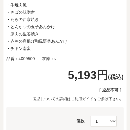
・牛焼肉風
・さばの味噌煮
・たらの西京焼き
・とんかつの玉子あんかけ
・豚肉の生姜焼き
・赤魚の唐揚げ和風野菜あんかけ
・チキン南蛮
品番：
4009500
在庫：
○
5,193円
(税込)
［ 返品不可 ］
返品についての詳細は
ご利用ガイド
をご参照下さい。
個数