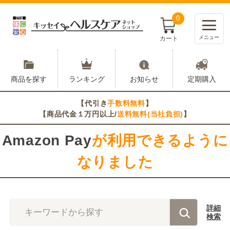
0
メニュー
カート
商品を探す
ランキング
お知らせ
定期購入
【代引き
手数料無料
】
【商品代金１万円以上/
送料無料(当社負担)
】
Amazon Pay
が利用できるように
なりました
詳細
キーワードから探す
検索