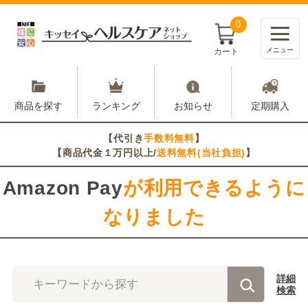
0
メニュー
カート
商品を探す
ランキング
お知らせ
定期購入
【代引き
手数料無料
】
【商品代金１万円以上/
送料無料(当社負担)
】
Amazon Pay
が利用できるように
なりました
詳細
キーワードから探す
検索